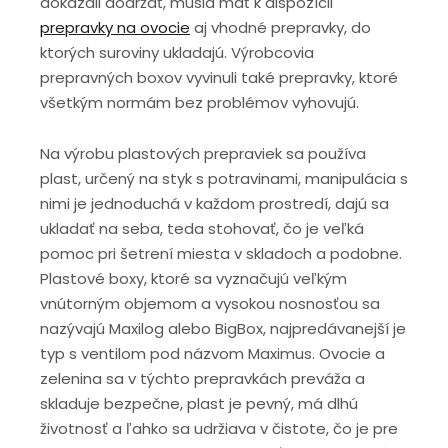
dokázali dodržať, musia mať k dispozícii
prepravky na ovocie
aj vhodné prepravky, do
ktorých suroviny ukladajú. Výrobcovia
prepravných boxov vyvinuli také prepravky, ktoré
všetkým normám bez problémov vyhovujú.
Na výrobu plastových prepraviek sa používa
plast, určený na styk s potravinami, manipulácia s
nimi je jednoduchá v každom prostredí, dajú sa
ukladať na seba, teda stohovať, čo je veľká
pomoc pri šetrení miesta v skladoch a podobne.
Plastové boxy, ktoré sa vyznačujú veľkým
vnútorným objemom a vysokou nosnosťou sa
nazývajú Maxilog alebo BigBox, najpredávanejší je
typ s ventilom pod názvom Maximus. Ovocie a
zelenina sa v týchto prepravkách preváža a
skladuje bezpečne, plast je pevný, má dlhú
životnosť a ľahko sa udržiava v čistote, čo je pre