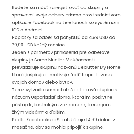
Budete sa môcť zaregistrovať do skupiny a
spravovať svoje odbery priamo prostredníctvom
aplikácie Facebook na telefónoch so systémom
iOS a Android.
Poplatky za odber sa pohybujú od 4,99 USD do
29,99 USD každý mesiac.
Jeden z partnerov prihlásenia pre odberové
skupiny je Sarah Mueller. V súčasnosti
prevádzkuje skupinu nazvanú Declutter My Home,
ktorá „inšpiruje a motivuje ľudí“ k upratovaniu
svojich domov alebo bytov.
Teraz vytvorila samostatnú odberovú skupinu s
názvom Usporiadať doma, ktorá im poskytne
prístup k „kontrolným zoznamom, tréningom,
živým videám“ a ďalším.
Podľa Facebooku si Sarah účtuje 14,99 dolárov
mesačne, aby sa mohla pripojiť k skupine.