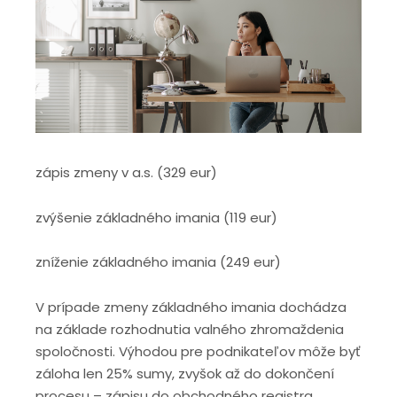
zápis zmeny v a.s. (329 eur)
zvýšenie základného imania (119 eur)
zníženie základného imania (249 eur)
V prípade zmeny základného imania dochádza
na základe rozhodnutia valného zhromaždenia
spoločnosti. Výhodou pre podnikateľov môže byť
záloha len 25% sumy, zvyšok až do dokončení
procesu – zápisu do obchodného registra.