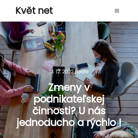
Květ net
Hlavní 
13. 12. 2022
podle
Zmeny v
podnikateľskej
činnosti? U nás
jednoducho a rýchlo !