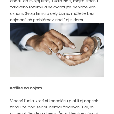
chodiť do svojej firmy. Ľudia zlatí, majte trochu
zdravého rozumu a nevhadzujte peniaze von
oknom. Svoju firmu a celý biznis, môžete bez
najmenších problémov, riadiť aj z domu.
Kašlite na dojem
Viacerí ľudia, ktorí si kanceláriu platili aj napriek
tomu, že pod sebou nemali žiadnych ľudí, mi
povedali, že ide o dojem. Že na klientov pôsobí