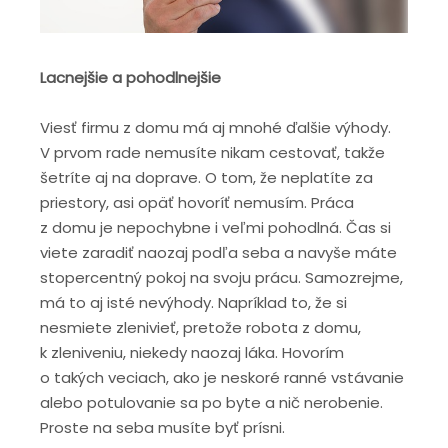
Lacnejšie a pohodlnejšie
Viesť firmu z domu má aj mnohé ďalšie výhody.
V prvom rade nemusíte nikam cestovať, takže
šetríte aj na doprave. O tom, že neplatíte za
priestory, asi opäť hovoríť nemusím. Práca
z domu je nepochybne i veľmi pohodlná. Čas si
viete zaradiť naozaj podľa seba a navyše máte
stopercentný pokoj na svoju prácu. Samozrejme,
má to aj isté nevýhody. Napríklad to, že si
nesmiete zlenivieť, pretože robota z domu,
k zleniveniu, niekedy naozaj láka. Hovorím
o takých veciach, ako je neskoré ranné vstávanie
alebo potulovanie sa po byte a nič nerobenie.
Proste na seba musíte byť prísni.