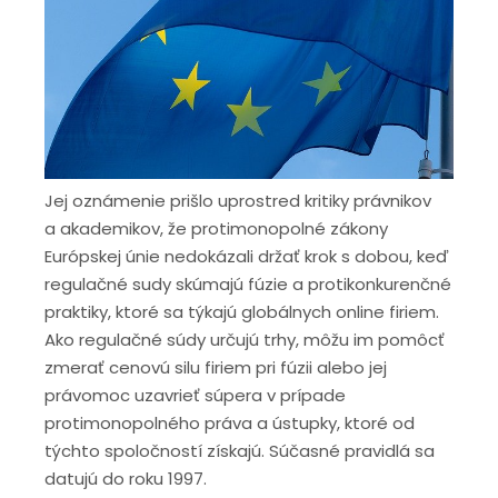
Jej oznámenie prišlo uprostred kritiky právnikov
a akademikov, že protimonopolné zákony
Európskej únie nedokázali držať krok s dobou, keď
regulačné sudy skúmajú fúzie a protikonkurenčné
praktiky, ktoré sa týkajú globálnych online firiem.
Ako regulačné súdy určujú trhy, môžu im pomôcť
zmerať cenovú silu firiem pri fúzii alebo jej
právomoc uzavrieť súpera v prípade
protimonopolného práva a ústupky, ktoré od
týchto spoločností získajú. Súčasné pravidlá sa
datujú do roku 1997.