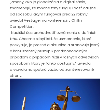
„Zmeny, ako je globalizácia a digitalizácia,
znamenajú, že mnohé trhy fungujú dosť odlišné
od spôsobu, akým fungovali pred 22 rokmi,“
uviedol Vestager na konferencii v Chillin
Competition.
„Nadišiel čas prehodnotiť oznámenie o definícii
trhu. Chceme si byť istí, že usmernenie, ktoré
poskytuje, je presné a aktuálne a stanovuje jasný
a konzistentný prístup k protimonopolným
prípadom a prípadom fúzií v rôznych odvetviach
spôsobom, ktorý je ľahko dostupný,“ uviedla
a vyzvala na spätnú väzbu od zainteresované
strany.