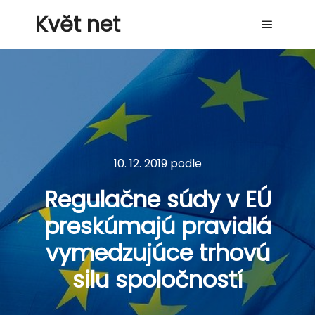
Květ net
Hlavní 
10. 12. 2019
podle
Regulačne súdy v EÚ
preskúmajú pravidlá
vymedzujúce trhovú
silu spoločností