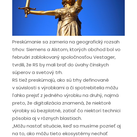
Preskúmanie sa zameria na geografický rozsah
trhov. Siemens a Alstom, ktorých obchod bol vo
februári zablokovaný spoločnosťou Vestager,
tvrdili, že RS by mali brať do úvahy čínskych
súperov a svetový trh.
RS tiež preskúmajú, ako sú trhy definované
v súvislosti s výrobkami a či spotrebitelia môžu
ľahko prejsť z jedného výrobku na druhý, najmä
preto, že digitalizácia znamená, že niektoré
výrobky sú bezplatné, zatiaľ čo niektorí technici
pôsobia aj v rôznych blastiach.
„Môžu nastať situácie, keď sa musíme pozrieť aj
na to, ako môžu tieto ekosystémy nechať