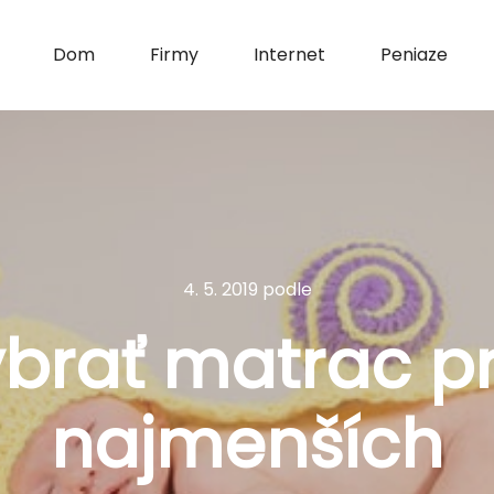
Dom
Firmy
Internet
Peniaze
4. 5. 2019
podle
ybrať matrac pr
najmenších