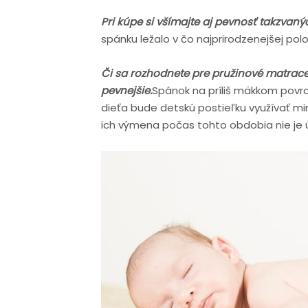
Pri kúpe si všímajte aj pevnosť takzvaný
spánku ležalo v čo najprirodzenejšej pol
Či sa rozhodnete pre pružinové matrace, 
pevnejšie.
Spánok na príliš mäkkom povrch
dieťa bude detskú postieľku využívať min
ich výmena počas tohto obdobia nie je 