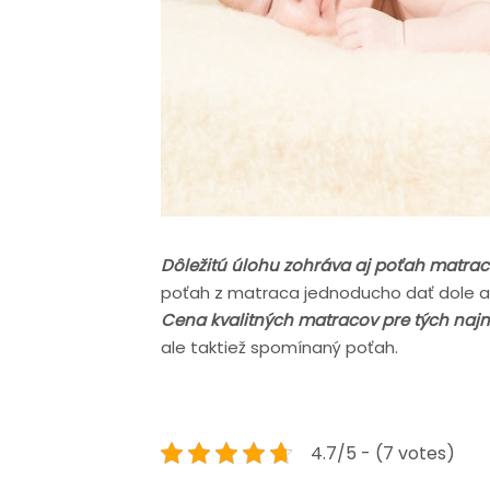
Dôležitú úlohu zohráva aj poťah matra
poťah z matraca jednoducho dať dole a v
Cena kvalitných matracov pre tých najm
ale taktiež spomínaný poťah.
4.7/5 - (7 votes)