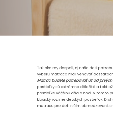
Tak ako my dospelí, aj naše deti potrebu
výberu matraca mali venovať dostatočn
Matrac budete potrebovať už od prvých 
postieľky sú extrémne dôležité a taktiež
postieľke väčšinu dňa a noci. V tomto 
klasický rozmer detských postieľok. Dr
matracu pre deti ničím obmedzovaní, sn