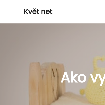
Květ net
Ako v