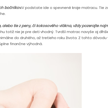
ch bočníkov.
V podstate ide o spevnené kraje matracu. Tie 
ohe.
alebo tie z peny, či kokosového vlákna, vždy pozerajte najm
u totiž nie je pre deti vhodný. Tvrdší matrac navyše aj dlhši
imálne do druhého, až tretieho roku života. Z tohto dôvodu 
úplne finančne výhodná.