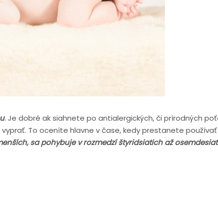
cu
. Je dobré ak siahnete po antialergických, či prírodných poť
yprať. To oceníte hlavne v čase, kedy prestanete používať 
enších, sa pohybuje v rozmedzí štyridsiatich až osemdesiat