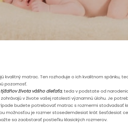
jú kvalitný matrac. Ten rozhoduje o ich kvalitnom spánku, te
ú pozornosť.
týždňov života vášho dieťaťa
, teda v podstate od narodeni
 zohrávajú v živote vašej ratolesti významnú úlohu. Je potreb
prípade budete potrebovať matrac s rozmermi stodvadsať krá
uhou možnosťou je rozmer stosedemdesiat krát šesťdesiat ce
ažte sa zaobstarať postieľku klasických rozmerov.