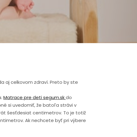
da aj celkovom zdraví. Preto by ste
a.
Matrace pre deti segum.sk
do
né si uvedomiť, že batoľa strávi v
t šesťdesiat centimetrov. To je totiž
ntimetrov. Ak nechcete byť pri výbere